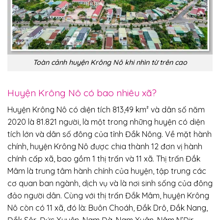
Toàn cảnh huyện Krông Nô khi nhìn từ trên cao
Huyện Krông Nô có bao nhiêu xã?
Huyện Krông Nô có diện tích 813,49 km² và dân số năm
2020 là 81.821 người, là một trong những huyện có diện
tích lớn và dân số đông của tỉnh Đắk Nông. Về mặt hành
chính, huyện Krông Nô được chia thành 12 đơn vị hành
chính cấp xã, bao gồm 1 thị trấn và 11 xã. Thị trấn Đắk
Mâm là trung tâm hành chính của huyện, tập trung các
cơ quan ban ngành, dịch vụ và là nơi sinh sống của đông
đảo người dân. Cùng với thị trấn Đắk Mâm, huyện Krông
Nô còn có 11 xã, đó là: Buôn Choáh, Đắk Drô, Đắk Nang,
Đắk Sôr, Đức Xuyên, Nam Đà, Nam Xuân, Nâm N’Đir,