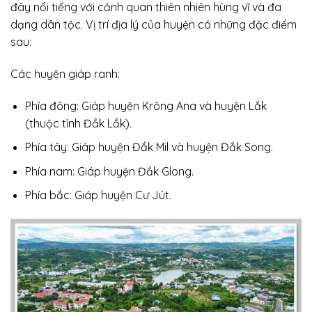
đây nổi tiếng với cảnh quan thiên nhiên hùng vĩ và đa
dạng dân tộc. Vị trí địa lý của huyện có những đặc điểm
sau:
Các huyện giáp ranh:
Phía đông: Giáp huyện Krông Ana và huyện Lắk
(thuộc tỉnh Đắk Lắk).
Phía tây: Giáp huyện Đắk Mil và huyện Đắk Song.
Phía nam: Giáp huyện Đắk Glong.
Phía bắc: Giáp huyện Cư Jút.